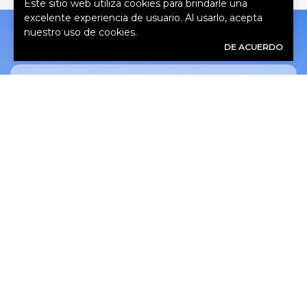
Este sitio web utiliza cookies para brindarle una
excelente experiencia de usuario. Al usarlo, acepta
nuestro uso de cookies.
DE ACUERDO
OBTENER UNA
COTIZACIÓN
Nombre
(Obligatorio)
Apellido
(Obligatorio)
Correo
Electrónico
(Obligatorio)