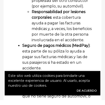
propiedad del otro conductor
(por ejemplo, su automóvil).
Responsabilidad por lesiones
corporales
: esta cobertura
ayuda a pagar las facturas
médicas y, a veces, los beneficios
por muerte de la otra persona
involucrada en el accidente.
Seguro de pagos médicos (MedPay)
:
esta parte de su póliza lo ayuda a
pagar sus facturas médicas y las de
sus pasajeros si ha estado en un
accidente.
Seguro de conductor sin seguro o
Este sitio web utiliza cookies para brindarle una
con seguro insuficiente
: este tipo de
excelente experiencia de usuario. Al usarlo, acepta
cobertura lo ayuda a cubrir el costo
nuestro uso de cookies.
de los daños causados por alguien
DE ACUERDO
que no tiene seguro de automóvil, o
que no tiene cobertura de